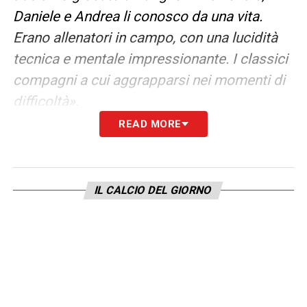
Daniele e Andrea li conosco da una vita.
Erano allenatori in campo, con una lucidità
tecnica e mentale impressionante. I classici
compagni a cui aggrapparsi nei momenti di
difficoltà».
READ MORE
L’ESPERIENZA IN TURCHIA
–
«Quest’anno
ho fatto sei mesi a Nizza senza giocare ma
mi sono stati utili per tornare in forma. Mi
IL CALCIO DEL GIORNO
mancava il ritmo partita che ho trovato in
Turchia al Fatih Karagumruk. Sono stati mesi
belli, in campo e fuori, un’esperienza di calcio
e di vita importante che rifarei».
IL FUTURO –
«Vediamo che succede e cosa