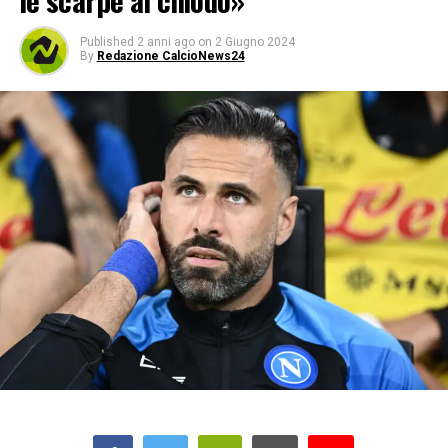
le scarpe al chiodo»
Published
2 anni ago
on
2 Giugno 2024
By
Redazione CalcioNews24