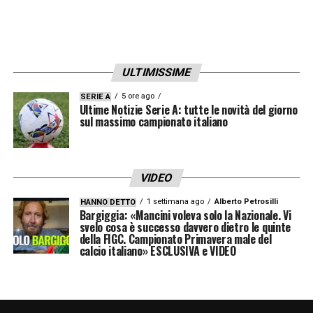
mi aspetta. Io mi sento bene, ho voglia e
motivazioni altissime, mi sento anche
meglio rispetto a qualche anno fa.
ULTIMISSIME
Soprattutto ho stimoli forti e tanta voglia di
allenarmi. Sono cose che non bisogna mai
5 ore ago
SERIE A
Ultime Notizie Serie A: tutte le novità del giorno
dare per scontate, a nessuna età e in
sul massimo campionato italiano
nessuna situazione. Fino a che starò così
giocherò».
VIDEO
SPALLETTI –
«L’Italia ha un ct
1 settimana ago
Alberto Petrosilli
HANNO DETTO
Bargiggia: «Mancini voleva solo la Nazionale. Vi
preparatissimo, bravo e con una mentalità
svelo cosa è successo davvero dietro le quinte
della FIGC. Campionato Primavera male del
vincente. Siamo certamente in ottime mani».
calcio italiano» ESCLUSIVA e VIDEO
LA PLAYLIST DELLE NOSTRE TOP NEWS