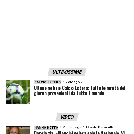
rispettare gli standard
».
LA PLAYLIST DELLE NOSTRE TOP NEWS
ULTIMISSIME
2 ore ago
CALCIO ESTERO
Ultime notizie Calcio Estero: tutte le novità del
giorno provenienti da tutto il mondo
VIDEO
2 giorni ago
Alberto Petrosilli
HANNO DETTO
Bargiggia: «Mancini voleva solo la Nazionale. Vi