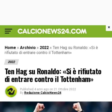
×
Home
»
Archivio
»
2022
»
Ten Hag su Ronaldo: «Si è
rifiutato di entrare contro il Tottenham»
2022
Ten Hag su Ronaldo: «Si è rifiutato
di entrare contro il Tottenham»
Published
4 anni ago
on
21 Ottobre 2022
By
Redazione CalcioNews24