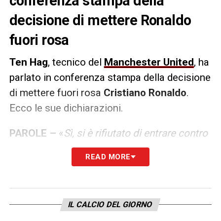
conferenza stampa della
decisione di mettere Ronaldo
fuori rosa
Ten Hag
, tecnico del
Manchester United
, ha
parlato in conferenza stampa della decisione
di mettere fuori rosa
Cristiano Ronaldo
.
Ecco le sue dichiarazioni.
PAROLE –
«
Sì, si è rifiutato di entrare contro
il Tottenham.
Avrà un riflesso per lui, ma
READ MORE
anche per tutti. La prima volta con il Rayo
non era accettabile, ma lui non lo era il solo.
La seconda volta ha delle conseguenze. Il
IL CALCIO DEL GIORNO
calcio è uno sport di squadra e bisogna