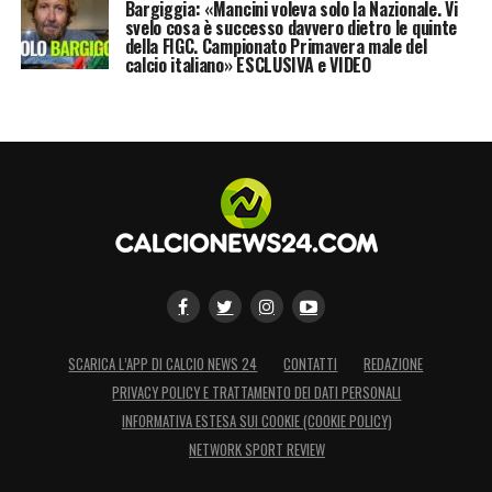
Bargiggia: «Mancini voleva solo la Nazionale. Vi
svelo cosa è successo davvero dietro le quinte
della FIGC. Campionato Primavera male del
calcio italiano» ESCLUSIVA e VIDEO
SCARICA L’APP DI CALCIO NEWS 24
CONTATTI
REDAZIONE
PRIVACY POLICY E TRATTAMENTO DEI DATI PERSONALI
INFORMATIVA ESTESA SUI COOKIE (COOKIE POLICY)
NETWORK SPORT REVIEW