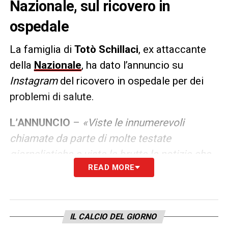
Nazionale, sul ricovero in
ospedale
La famiglia di
Totò Schillaci
, ex attaccante
della
Nazionale
, ha dato l’annuncio su
Instagram
del ricovero in ospedale per dei
problemi di salute.
L’ANNUNCIO
–
«Viste le innumerevoli
chiamate da parte di molte testate
giornalistiche e viste le brutte le notizie che
READ MORE
circolano, informiamo che il nostro amato
Totò è in condizioni stabili ed è controllato
da una equipe di medici continuamente
notte e giorno. Forza Totò».
IL CALCIO DEL GIORNO