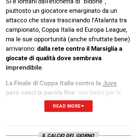
Si è lontani dall’etichetta di “bidone”,
piuttosto un giocatore emarginato da un
attacco che stava trascinando l’Atalanta tra
campionato, Coppa Italia ed Europa League,
ma le sue opportunità (anche sfruttate bene)
arrivarono:
dalla rete contro il Marsiglia a
giocate di qualità dove sembrava
imprendibile
.
La Finale di Coppa Italia contro la
Juve
però sancì la parola fine
: non tanto per la
prestazione fatta, bensì per l’incoerenza
READ MORE
all’interno dello scacchiere gasperiniano sul
concetto di centravanti.
Tanti cross in area
che sono serviti a poco per un attaccante
IL CALCIO DEL GIORNO