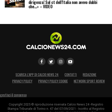
dirigenza! Sul ct dell’Italia non avevo dubbi
che…» – VIDEO
SCARICA L’APP DI CALCIO NEWS 24
CONTATTI
REDAZIONE
PRIVACY POLICY
PRIVACY POLICY COOKIE
NETWORK SPORT REVIEW
gestisci il consenso
Copyright 2025 © riproduzione riservata Calcio News 24 -Registro
Stampa Tribunale di Torino n. 47 del 07/09/2021 - Iscritto al Registro