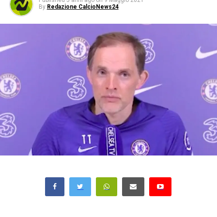
Published
5 anni ago
on
9 Maggio 2021
By
Redazione CalcioNews24