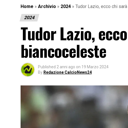
Home
»
Archivio
»
2024
»
Tudor Lazio, ecco chi sarà 
2024
Tudor Lazio, ecco 
biancoceleste
Published
2 anni ago
on
19 Marzo 2024
By
Redazione CalcioNews24