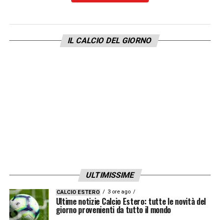
Massimo Ambrosini, Andrea Barzagli e
Stefano Borghi.
IL CALCIO DEL GIORNO
ULTIMISSIME
La sfida
Udinese-Juventus
sarà trasmessa
3 ore ago
CALCIO ESTERO
Ultime notizie Calcio Estero: tutte le novità del
anche in diretta televisiva da
Sky,
e andrà in
giorno provenienti da tutto il mondo