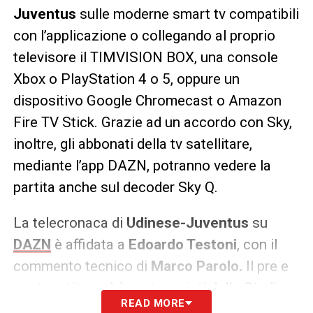
Juventus
sulle moderne smart tv compatibili
con l’applicazione o collegando al proprio
televisore il TIMVISION BOX, una console
Xbox o PlayStation 4 o 5, oppure un
dispositivo Google Chromecast o Amazon
Fire TV Stick. Grazie ad un accordo con Sky,
inoltre, gli abbonati della tv satellitare,
mediante l’app DAZN, potranno vedere la
partita anche sul decoder Sky Q.
La telecronaca di
Udinese-Juventus
su
DAZN
è affidata a
Edoardo Testoni
, con il
commento tecnico di
Marco Parolo.
Il pre e
post partita vedrà protagonisti dallo Studio
READ MORE
del
“Sunday Night Square”
Marco Cattaneo,