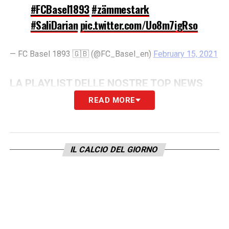
#FCBasel1893
#zämmestark
#SaliDarian
pic.twitter.com/Uo8m7igRso
— FC Basel 1893 🇬🇧 (@FC_Basel_en)
February 15, 2021
LA PLAYLIST DELLE NOSTRE TOP NEWS
READ MORE
IL CALCIO DEL GIORNO