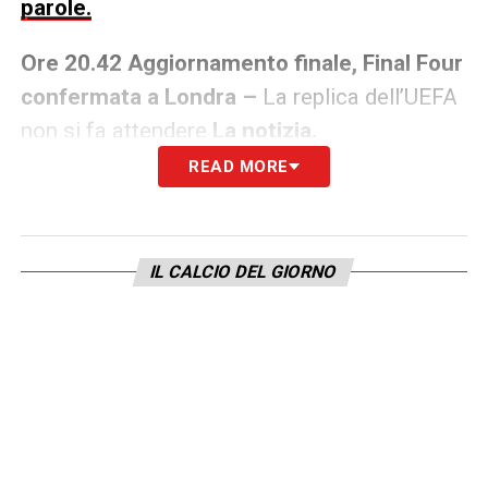
parole.
Ore 20.42 Aggiornamento finale, Final Four
confermata a Londra –
La replica dell’UEFA
non si fa attendere
La notizia.
READ MORE
Ore 20.00 Euro 2020, l’Austria è il prossimo
ostacolo dell’Italia –
Decretato il primo
ottavo di finale dell’Europeo, che si giocherà
IL CALCIO DEL GIORNO
a Wembley sabato prossimo
I dettagli.
Ore 19:30 Pandev dice addio alla nazionale
macedone –
Standing ovation ad
Amsterdam durante Macedonia-Olanda
La
notizia.