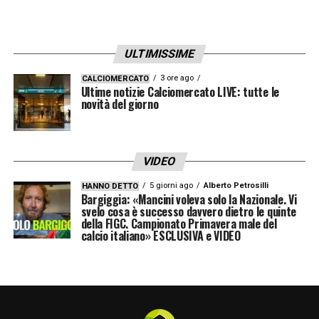
Ore 19.00 Il Premier Draghi chiude alla
finale di Euro 2020 a Londra –
«Troppi
contagi»
La notizia
ULTIMISSIME
3 ore ago
CALCIOMERCATO
Ore 17.00 Muller infortunato, salta
Ultime notizie Calciomercato LIVE: tutte le
novità del giorno
l’Ungheria –
Il leader della Germania e del
Bayern Monaco non ci sarà all’ultima sfida
del girone contro la squadra di Marco Rossi
I
VIDEO
dettagli.
5 giorni ago
Alberto Petrosilli
HANNO DETTO
Bargiggia: «Mancini voleva solo la Nazionale. Vi
svelo cosa è successo davvero dietro le quinte
Ore 15.40 Laporta vuole Cristiano Ronaldo
della FIGC. Campionato Primavera male del
al Barcellona? –
Il presidente blaugrana
calcio italiano» ESCLUSIVA e VIDEO
avrebbe in canna un colpo colossale
La
notizia.
Ore 14.50 Azzurri a Wembley –
ecco quanti