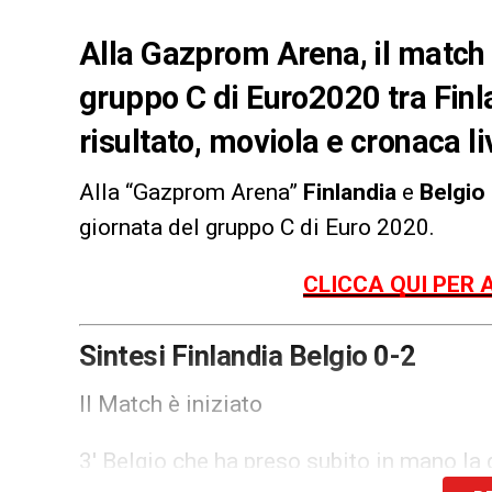
Alla Gazprom Arena, il match v
gruppo C di Euro2020 tra Finlan
risultato, moviola e cronaca li
Alla “Gazprom Arena”
Finlandia
e
Belgio
giornata del gruppo C di Euro 2020.
CLICCA QUI PER 
Sintesi Finlandia Belgio 0-2
Il Match è iniziato
3′ Belgio che ha preso subito in mano la g