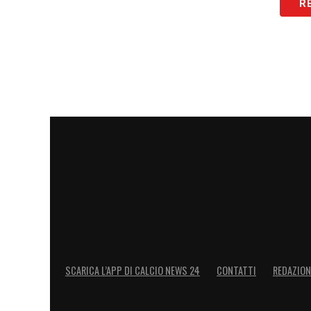
R
14′ Ritmi molto blandi, ancora nessuna 
22′ Primo squillo di De Bruyne in percuss
extremis. Sul prosieguo dell’azione, ci 
comodamente
31′
OCCASIONE BELGIO –
Discreta chanc
metri
33′ Si gira bene Trossard al limite, ma il 
Belgio che sembra più frizzante negli ult
37′ De Bruyne inventa per Lukaku ma il co
SCARICA L’APP DI CALCIO NEWS 24
CONTATTI
REDAZION
braccia di Hradecky
42′
OCCASIONE BELGIO
– Doku rientra s