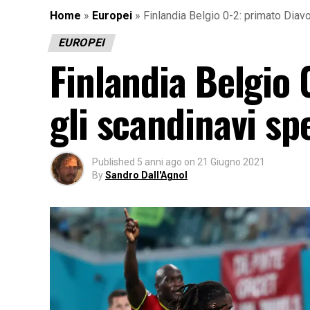
Home
»
Europei
»
Finlandia Belgio 0-2: primato Diavo
EUROPEI
Finlandia Belgio 
gli scandinavi sp
Published
5 anni ago
on
21 Giugno 2021
By
Sandro Dall'Agnol