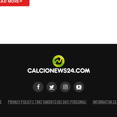
EAD MORE
occasione degna di nota
ione: cross radente che Arajuuri sbroglia n
prova Witsel da fuori ma Hradecky blocca
e per Witsel che, tutto solo, spara alto dai 20
sinistro è un paio di metri oltre la traversa.
imi minuti
lpo di testa del giocatore dell’
Inter
arriva tra le
E
PRIVACY POLICY E TRATTAMENTO DEI DATI PERSONALI
INFORMATIVA ES
ul destro e calcia a giro sul secondo palo,