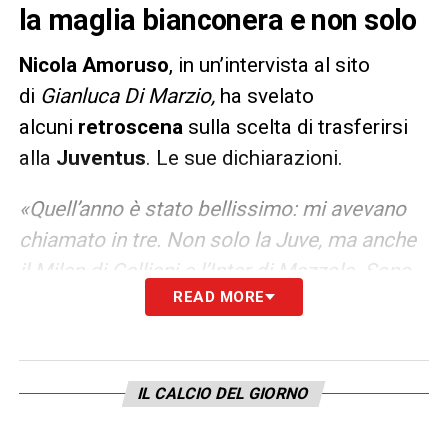
la maglia bianconera e non solo
Nicola
Amoruso
, in un’intervista al sito
di
Gianluca Di Marzio,
ha svelato
alcuni
retroscena
sulla scelta di trasferirsi
alla
Juventus
. Le sue dichiarazioni.
«Quell’anno è stato bellissimo: mi avevano
chiamato in tre. Non solo la Juve, ma anche
il Milan di Galliani e l’Inter di Mazzola. Sono
READ MORE
cresciuto in una famiglia juventina… ha
scelto il cuore. La Juventus aveva appena
vinto la Champions, con giocatori come
Zidane e Del Piero. E nello spogliatoio c’era
IL CALCIO DEL GIORNO
un’alchimia incredibile, che dura ancora oggi,