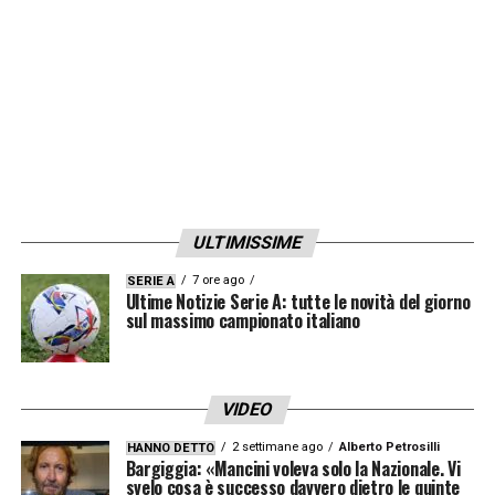
e che ci ha permesso di vincere due
scudetti».
LA PLAYLIST DELLE NOSTRE TOP NEWS
ULTIMISSIME
7 ore ago
SERIE A
Ultime Notizie Serie A: tutte le novità del giorno
sul massimo campionato italiano
VIDEO
2 settimane ago
Alberto Petrosilli
HANNO DETTO
Bargiggia: «Mancini voleva solo la Nazionale. Vi
svelo cosa è successo davvero dietro le quinte