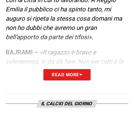
Emilia il pubblico ci ha spinto tanto, mi
auguro si ripeta la stessa cosa domani ma
non ho dubbi che avremo un gran
bell’apporto da parte dei tifosi».
BAJRAMI –
«Il ragazzo è bravo e
volenteroso, si da dà fare. Non per tutti è la
stessa cosa, ognuno ha i propri tempi ed
READ MORE
esigenze. Quelle che sono ora difficoltà
saranno pregi e note positive perché
abbiamo molta fiducia in lui. Avrà occasione
IL CALCIO DEL GIORNO
di dimostrarle, mancano ancora una trentina
di partite. Non credo che sia un problema,
c’è una crescita continua, magari non