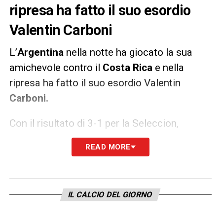
ripresa ha fatto il suo esordio
Valentin
Carboni
L’
Argentina
nella notte ha giocato la sua
amichevole contro il
Costa Rica
e nella
ripresa ha fatto il suo esordio Valentin
Carboni.
Con il risultato di 3-1 per la Seleccion,
Scaloni
ha mandato in campo il classe 2005
READ MORE
del Monza – ma di proprietà dell’
Inter
– al
posto di Di Maria. Prima volta in assoluto per
il trequartista con la sua
nazionale
.
IL CALCIO DEL GIORNO
LA PLAYLIST DELLE NOSTRE TOP NEWS