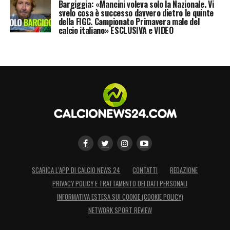
Bargiggia: «Mancini voleva solo la Nazionale. Vi
svelo cosa è successo davvero dietro le quinte
della FIGC. Campionato Primavera male del
calcio italiano» ESCLUSIVA e VIDEO
SCARICA L’APP DI CALCIO NEWS 24
CONTATTI
REDAZIONE
PRIVACY POLICY E TRATTAMENTO DEI DATI PERSONALI
INFORMATIVA ESTESA SUI COOKIE (COOKIE POLICY)
NETWORK SPORT REVIEW