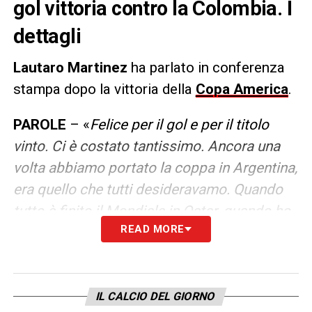
gol vittoria contro la Colombia. I
dettagli
Lautaro Martinez
ha parlato in conferenza
stampa dopo la vittoria della
Copa America
.
PAROLE
– «
Felice per il gol e per il titolo
vinto. Ci è costato tantissimo. Ancora una
volta abbiamo portato la coppa in Argentina,
era quello che tutti desideravamo. Quando
tutto è finito il Mondiale in Qatar, quando ho
READ MORE
ricevuto la medaglia d’oro, ero molto felice
di quello che avevamo ottenuto, una cosa
straordinaria, ma personalmente sapevo di
essere in debito, che la caviglia non mi
IL CALCIO DEL GIORNO