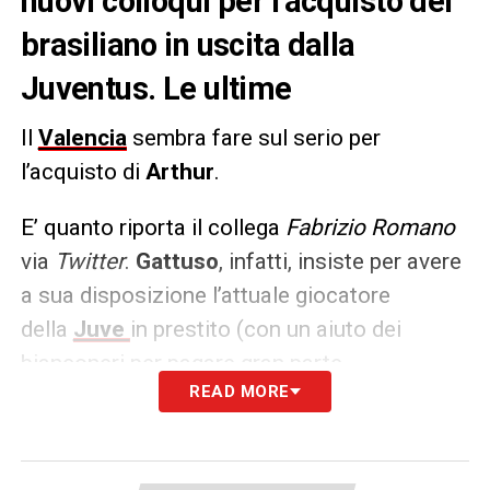
nuovi colloqui per l’acquisto del
brasiliano in uscita dalla
Juventus. Le ultime
Il
Valencia
sembra fare sul serio per
l’acquisto di
Arthur
.
E’ quanto riporta il collega
Fabrizio Romano
via
Twitter
.
Gattuso
, infatti, insiste per avere
a sua disposizione l’attuale giocatore
della
Juve
in prestito (con un aiuto dei
bianconeri per pagare gran parte
READ MORE
dello
stipendio
). Contatti in corso tra le due
parti.