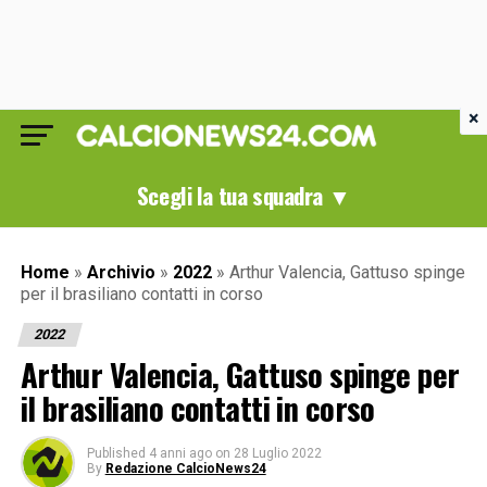
×
Scegli la tua squadra ▼
Home
»
Archivio
»
2022
»
Arthur Valencia, Gattuso spinge
per il brasiliano contatti in corso
2022
Arthur Valencia, Gattuso spinge per
il brasiliano contatti in corso
Published
4 anni ago
on
28 Luglio 2022
By
Redazione CalcioNews24