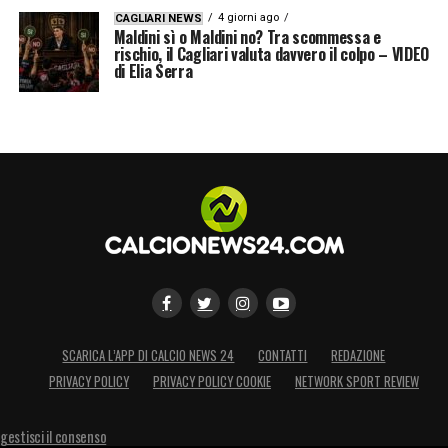
4 giorni ago
CAGLIARI NEWS
Maldini sì o Maldini no? Tra scommessa e
rischio, il Cagliari valuta davvero il colpo – VIDEO
di Elia Serra
SCARICA L’APP DI CALCIO NEWS 24
CONTATTI
REDAZIONE
PRIVACY POLICY
PRIVACY POLICY COOKIE
NETWORK SPORT REVIEW
gestisci il consenso