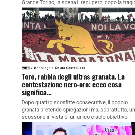
Grande Torino, in scena il recupero, dopo la tragi
scomparsa di Astori…...
8 anni ago
Chiara Castellucci
2018
Toro, rabbia degli ultras granata. La
contestazione nero-oro: ecco cosa
significa…
Dopo quattro sconfitte consecutive, il popolo
granata pretende spiegazioni ma, soprattutto, u
scossone in vista di un unico e solo obiettivo:
l’Europa. Sperando che non sia...