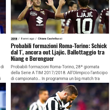
8 anni ago
Chiara Castellucci
2018
Probabili formazioni Roma-Torino: Schick
dal 1′, ancora out Ljajic. Ballottaggio tra
Niang e Berenguer
 di
Probabili formazioni Roma-Torino, 28ª giornata
a
della Serie A TIM 2017/2018. All’Olimpico l’anticipo
i
di campionato… In programma un big match tra
Roma e Torino che, aprirà questa...