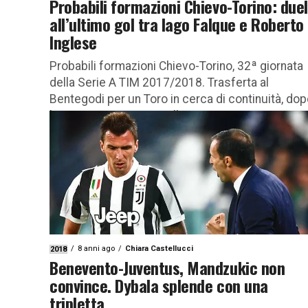
Probabili formazioni Chievo-Torino: duel
all’ultimo gol tra Iago Falque e Roberto
Inglese
Probabili formazioni Chievo-Torino, 32ª giornata
della Serie A TIM 2017/2018. Trasferta al
Bentegodi per un Toro in cerca di continuità, do
la super vittoria contro l’Inter…...
8 anni ago
Chiara Castellucci
2018
Benevento-Juventus, Mandzukic non
convince. Dybala splende con una
tripletta