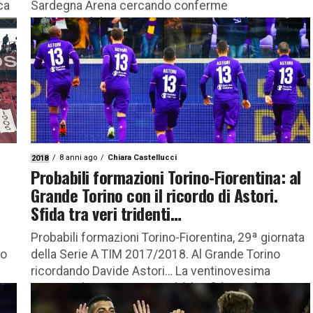
ca
Sardegna Arena cercando conferme
indispensabili… La trentesima giornata di
campionato vedrà la sfida tra...
8 anni ago
Chiara Castellucci
2018
Probabili formazioni Torino-Fiorentina: al
Grande Torino con il ricordo di Astori.
Sfida tra veri tridenti…
Probabili formazioni Torino-Fiorentina, 29ª giornata
no
della Serie A TIM 2017/2018. Al Grande Torino
ricordando Davide Astori… La ventinovesima
giornata di campionato vedrà la sfida tra due...