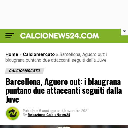
×
Home
»
Calciomercato
»
Barcellona, Aguero out: i
blaugrana puntano due attaccanti seguiti dalla Juve
CALCIOMERCATO
Barcellona, Aguero out: i blaugrana
puntano due attaccanti seguiti dalla
Juve
Published
5 anni ago
on
4 Novembre 2021
By
Redazione CalcioNews24