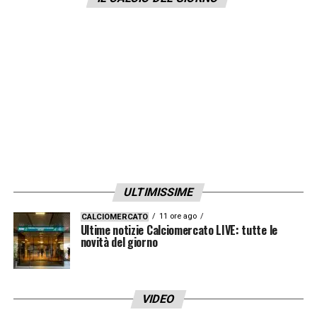
mercato: si tratta di
Edinson Cavani e
Alexandre Lacazette
, entrambi accostati al
club bianconero
dopo la partenza di
Cristiano Ronaldo.
LA PLAYLIST DELLE NOSTRE TOP NEWS
ULTIMISSIME
11 ore ago
CALCIOMERCATO
Ultime notizie Calciomercato LIVE: tutte le
novità del giorno
VIDEO