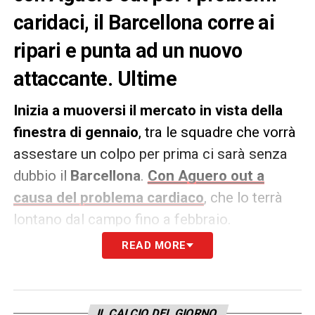
caridaci, il Barcellona corre ai
ripari e punta ad un nuovo
attaccante. Ultime
Inizia a muoversi il mercato in vista della
finestra di gennaio
, tra le squadre che vorrà
assestare un colpo per prima ci sarà senza
dubbio il
Barcellona
.
Con Aguero out a
causa del problema cardiaco
, che lo terrà
lontano dal campo fino a febbraio.
READ MORE
La società blaugrana, secondo quanto
riferito da
Sport
, punterà a due nomi già
presenti nel taccuino della
Juventus
per il
IL CALCIO DEL GIORNO