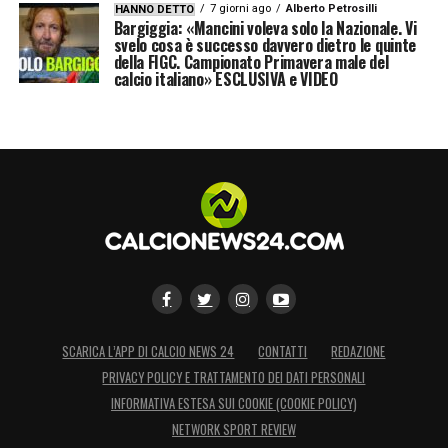
7 giorni ago
Alberto Petrosilli
HANNO DETTO
Bargiggia: «Mancini voleva solo la Nazionale. Vi
svelo cosa è successo davvero dietro le quinte
della FIGC. Campionato Primavera male del
calcio italiano» ESCLUSIVA e VIDEO
SCARICA L’APP DI CALCIO NEWS 24
CONTATTI
REDAZIONE
PRIVACY POLICY E TRATTAMENTO DEI DATI PERSONALI
INFORMATIVA ESTESA SUI COOKIE (COOKIE POLICY)
NETWORK SPORT REVIEW