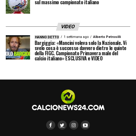
commissario tecnico, che è un bravissimo
sul massimo campionato italiano
allenatore e lo ha dimostrato di recente
vincendo lo scudetto a Napoli, avrà battuto
VIDEO
moltissimo su questo tasto: lui ama il gioco
1 settimana ago
Alberto Petrosilli
HANNO DETTO
collettivo, nel quale tutti partecipano e
Bargiggia: «Mancini voleva solo la Nazionale. Vi
svelo cosa è successo davvero dietro le quinte
nessuno è escluso, e per riuscire a
della FIGC. Campionato Primavera male del
raggiungere questo obiettivo è fondamentale
calcio italiano» ESCLUSIVA e VIDEO
avere il collettivo, cioè il gruppo. Mi sembra
che l’Italia sia sulla strada giusta, anche se
non dobbiamo illuderci perché, purtroppo, le
ricadute sono sempre possibili».
LA PLAYLIST DELLE NOSTRE TOP NEWS