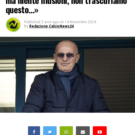
ma niente illusioni, non trascuriamo
questo…»
Published
2 anni ago
on
14 Novembre 2024
By
Redazione CalcioNews24