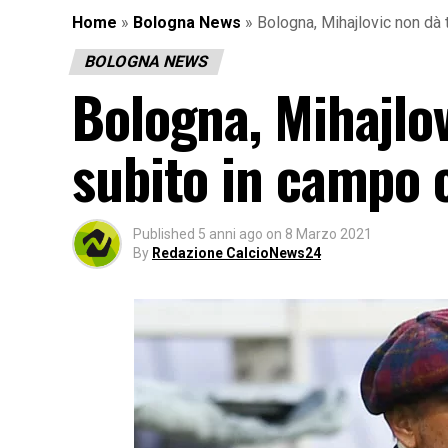
Home
»
Bologna News
»
Bologna, Mihajlovic non dà 
BOLOGNA NEWS
Bologna, Mihajlov
subito in campo 
Published
5 anni ago
on
8 Marzo 2021
By
Redazione CalcioNews24