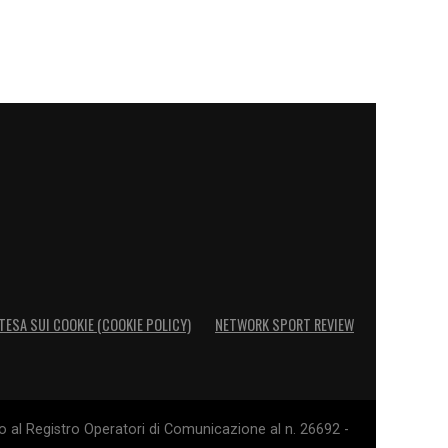
TESA SUI COOKIE (COOKIE POLICY)
NETWORK SPORT REVIEW
o al Registro Operatori di Comunicazione al n. 26692 -