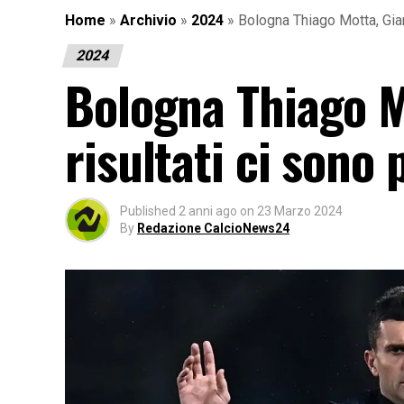
Home
»
Archivio
»
2024
»
Bologna Thiago Motta, Gian
2024
Bologna Thiago M
risultati ci sono
Published
2 anni ago
on
23 Marzo 2024
By
Redazione CalcioNews24