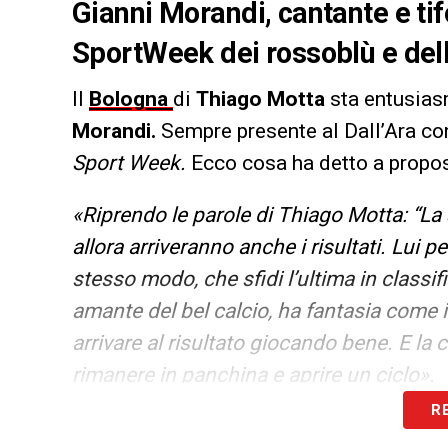
Gianni Morandi, cantante e tif
SportWeek dei rossoblù e dell
Il
Bologna
di
Thiago Motta
sta entusiasma
Morandi.
Sempre presente al Dall’Ara con
Sport
Week.
Ecco cosa ha detto a propos
«Riprendo le parole di Thiago Motta: “La
allora arriveranno anche i risultati. Lui 
stesso modo, che sfidi l’ultima in classif
amante del bel calcio, ha fantasia come i
arrivare al risultato giocando bene. E la 
rimanere in panchina e aprire un ciclo».
R
LA PLAYLIST DELLE NOSTRE TOP NEW