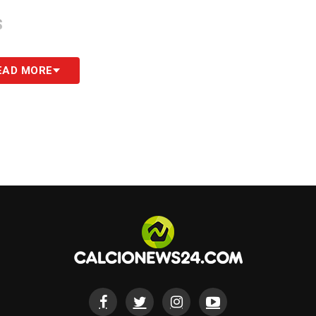
S
EAD MORE