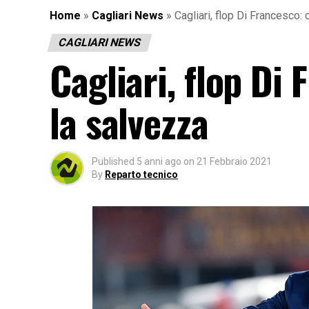
Home
»
Cagliari News
»
Cagliari, flop Di Francesco:
CAGLIARI NEWS
Cagliari, flop Di 
la salvezza
Published
5 anni ago
on
21 Febbraio 2021
By
Reparto tecnico