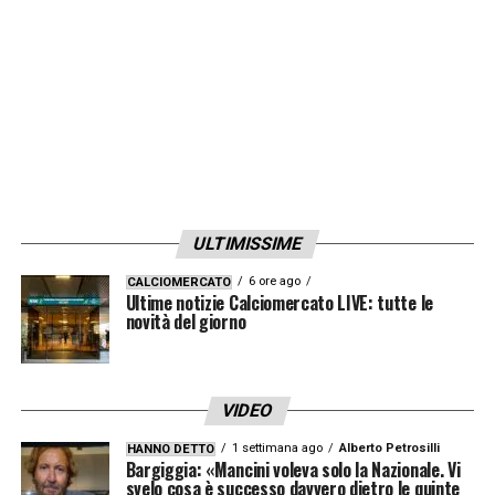
milioni di euro.
Una cifra che, i toscani, potrebbero iniziare
ad accumulare con
la cessione di Pol Lirola
.
In prestito al
Marsiglia
nell’ultima metà della
passata stagione, lo spagnolo ha convinto il
club francese, che sarebbe disposto a
ULTIMISSIME
versare 12 milioni nelle casse della
6 ore ago
CALCIOMERCATO
Fiorentina per rilevarne definitivamente il
Ultime notizie Calciomercato LIVE: tutte le
novità del giorno
cartellino.
LA PLAYLIST DELLE NOSTRE TOP NEWS
VIDEO
1 settimana ago
Alberto Petrosilli
HANNO DETTO
Bargiggia: «Mancini voleva solo la Nazionale. Vi
svelo cosa è successo davvero dietro le quinte