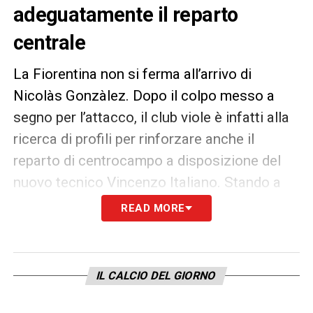
adeguatamente il reparto
centrale
La Fiorentina non si ferma all’arrivo di
Nicolàs Gonzàlez. Dopo il colpo messo a
segno per l’attacco, il club viole è infatti alla
ricerca di profili per rinforzare anche il
reparto di centrocampo a disposizione del
nuovo tecnico Vincenzo Italiano. Stando a
quanto riportato dal
Corriere dello Sport
, il
READ MORE
ds Daniele Pradè avrebbe messo gli occhi su
Ellyes Skhiri
del Colonia e
Jorge Carrascal
del River Plate. Entrambi, però, hanno
IL CALCIO DEL GIORNO
un’elevata valutazione del cartellino, in
particolar modo il primo, valutato ben 20