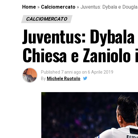
Home
»
Calciomercato
»
Juventus: Dybala e Douglas 
CALCIOMERCATO
Juventus: Dybala 
Chiesa e Zaniolo i
Published
7 anni ago
on
6 Aprile 2019
By
Michele Ruotolo