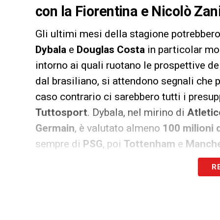
con la Fiorentina e Nicolò Za
Gli ultimi mesi della stagione potrebbero
Dybala
e
Douglas Costa
in particolar mo
intorno ai quali ruotano le prospettive 
dal brasiliano, si attendono segnali che p
caso contrario ci sarebbero tutti i presu
Tuttosport
. Dybala, nel mirino di
Atletic
Germain
, è valutato almeno
100 milioni 
sempre di
PSG
, poi
Tottenham
e
Manche
almeno
60 milioni
. In caso di addio di e
R
investire un vero e proprio tesoretto per r
Nel mirino, come già raccontato nelle ul
Nicolò Zaniolo
. Per l’attaccante della
Fi