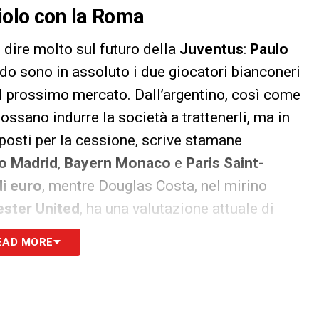
niolo con la Roma
 dire molto sul futuro della
Juventus
:
Paulo
do sono in assoluto i due giocatori bianconeri
del prossimo mercato. Dall’argentino, così come
ossano indurre la società a trattenerli, ma in
pposti per la cessione, scrive stamane
o Madrid
,
Bayern Monaco
e
Paris Saint-
di euro
, mentre Douglas Costa, nel mirino
ster United
, ha una valutazione attuale di
ntrambi gli attaccanti, la Juventus potrebbe
EAD MORE
ingiovanire la rosa.
time settimane, soprattutto
Federico Chiesa
e
orentina
, oltre al cash, la Juve avrebbe già