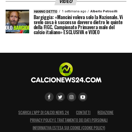
VIDEO
1 settimana ago
Alberto Petrosilli
HANNO DETTO
Bargiggia: «Mancini voleva solo la Nazionale. Vi
svelo cosa è successo davvero dietro le quinte
della FIGC. Campionato Primavera male del
calcio italiano» ESCLUSIVA e VIDEO
SCARICA L’APP DI CALCIO NEWS 24
CONTATTI
REDAZIONE
PRIVACY POLICY E TRATTAMENTO DEI DATI PERSONALI
INFORMATIVA ESTESA SUI COOKIE (COOKIE POLICY)