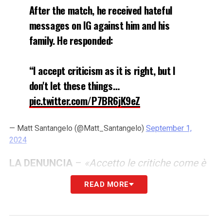
After the match, he received hateful
messages on IG against him and his
family. He responded:
“I accept criticism as it is right, but I
don't let these things…
pic.twitter.com/P7BR6jK9eZ
— Matt Santangelo (@Matt_Santangelo)
September 1,
2024
LA DENUNCIA
–
«Accetto le critiche come è
giusto che sia. Ma queste cose non le lascio
READ MORE
passare. Questo è un esempio per gli altri».