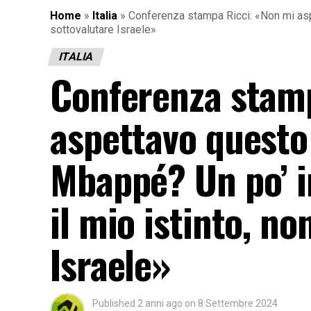
Home
»
Italia
»
Conferenza stampa Ricci: «Non mi aspe
sottovalutare Israele»
ITALIA
Conferenza stamp
aspettavo questo 
Mbappé? Un po’ i
il mio istinto, n
Israele»
Published
2 anni ago
on
8 Settembre 2024