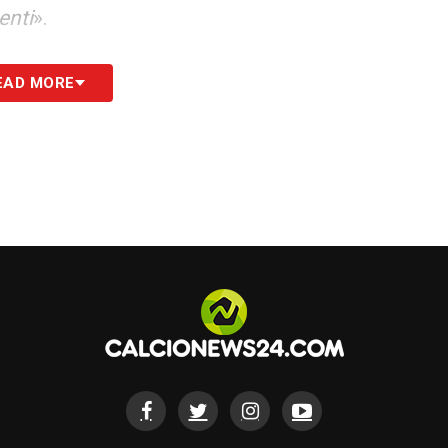
enti
».
rse è un po’ di incoscienza, ma ognuno di noi
EAD MORE
i, delle cose che vengono naturali e riescono
in area di rigore, magari ho anche rischiato, ma è
sono convinto che giocheremo contro Israele
o unito, giochiamo quasi tutti in Serie A e ci
 differenza
».
Pirlo come centrocampista, ma ne sono passati
tori davvero forti, ma il calciatore che ho visto