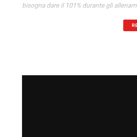
bisogna dare il 101% durante gli allenam
PERSONALITÁ CONTRO MBAPPE
– «
Fo
R
calciatori ha degli istinti un po’ natural
meglio rispetto ad altre cose. Poi sì ero 
andato bene
».
SPIRITO
– «
Lo spirito è quello giusto, 
come contro la Francia. Questo è un grupp
conosciamo e questo credo possa fare la
IDOLO DA GIOVANE
– «
Guardavo tanto 
talmente tanti… Abbiamo avuto tanti gioca
di più era sicuramente Pirlo
».