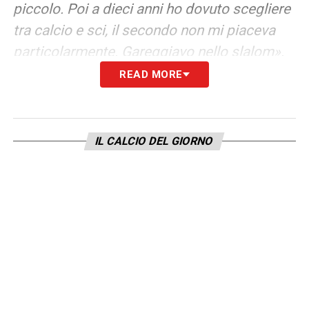
piccolo. Poi a dieci anni ho dovuto scegliere
tra calcio e sci, il secondo non mi piaceva
particolarmente. Gareggiavo nello slalom».
READ MORE
GIOCARE DA BRACCETTO –
«Ricoprire
diversi ruoli è importante di questi tempi. Le
mie caratteristiche sono di spinta e di
IL CALCIO DEL GIORNO
difesa, ma lo scorso anno ho giocato in
modo particolare da terzo di difesa. Posso
ricoprire entrambi i ruoli, è un vantaggio per
me».
OBIETTIVO CON LA JUVE –
«Il nostro
obiettivo di squadra è arrivare il più in alto in
classifica, lavoriamo per questo. Ora però