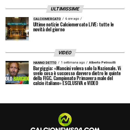
siamo qua e lavoriamo per la Nazionale».
ULTIMISSIME
CONSIGLI DI THIAGO MOTTA –
«Parla tanto
6 ore ago
CALCIOMERCATO
Ultime notizie Calciomercato LIVE: tutte le
con noi ragazzi e con tutta la squadra.
novità del giorno
Sicuramente si sta focalizzando
sull’atteggiamento di ogni singolo giocatore,
al mister piace vederci allegri e proviamo a
VIDEO
portare un ambiente sereno in spogliatoio.
1 settimana ago
Alberto Petrosilli
HANNO DETTO
Bargiggia: «Mancini voleva solo la Nazionale. Vi
Mi sta dando parecchio spazio, voglio
svelo cosa è successo davvero dietro le quinte
della FIGC. Campionato Primavera male del
ripagarlo al meglio».
calcio italiano» ESCLUSIVA e VIDEO
LEGGI LA CONFERENZA COMPLETA DI
SAVONA SU JUVENTUSNEWS24
LA PLAYLIST DELLE NOSTRE TOP NEWS