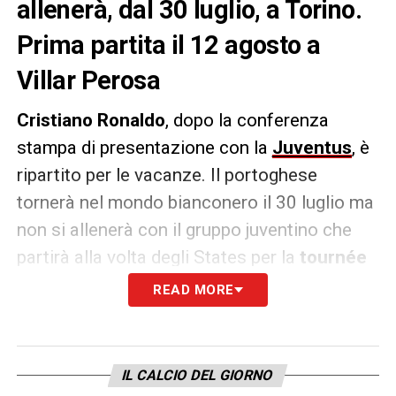
allenerà, dal 30 luglio, a Torino.
Prima partita il 12 agosto a
Villar Perosa
Cristiano Ronaldo
, dopo la conferenza
stampa di presentazione con la
Juventus
, è
ripartito per le vacanze. Il portoghese
tornerà nel mondo bianconero il 30 luglio ma
non si allenerà con il gruppo juventino che
partirà alla volta degli States per la
tournée
estiva. I bianconeri scenderanno in campo
READ MORE
contro la MLS All Stars e affronteranno
anche la ICC, la ‘champions League estiva’,
sfidando, fra le altre, proprio il Real Madrid.
IL CALCIO DEL GIORNO
CR7 però non sarà in campo e i tifosi