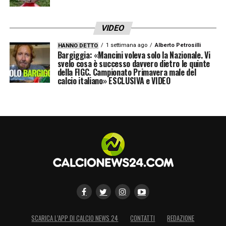
VIDEO
1 settimana ago
Alberto Petrosilli
HANNO DETTO
Bargiggia: «Mancini voleva solo la Nazionale. Vi
svelo cosa è successo davvero dietro le quinte
della FIGC. Campionato Primavera male del
calcio italiano» ESCLUSIVA e VIDEO
SCARICA L’APP DI CALCIO NEWS 24
CONTATTI
REDAZIONE