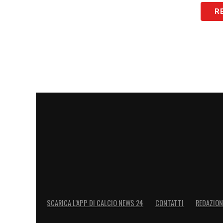
e non devo spiegare cosa faccio agli age
R
andassero anche alla stampa a raccontare
tratta di una procedura normale. Abbiamo
importante, che può dare tanto e per quel
Non voglio individualizzare. Alla fine il 
non sono la cosa più importante. E ques
Non voglio individualizzare perché penso
momento ma si sta lavorando. Certo sta
riteniamo importanti per la società, per 
importanti»
.
LA PLAYLIST DELLE NOSTRE TOP NEW
SCARICA L’APP DI CALCIO NEWS 24
CONTATTI
REDAZION