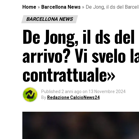
Home
»
Barcellona News
»
De Jong, il ds del Barcell
BARCELLONA NEWS
De Jong, il ds del
arrivo? Vi svelo l
contrattuale»
Published
2 anni ago
on
13 Novembre 2024
By
Redazione CalcioNews24