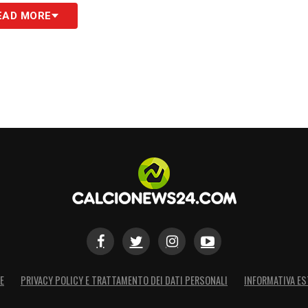
nti per rispetto perché non vorrei che
EAD MORE
 gli incontri che fanno. Nel caso di Frenkie si
 un giocatore che ha qualità, che ha un’età
lo che si può fare stiamo lavorando sui rinnovi.
lavoro c’è ma non voglio dare priorità a cose che
to è il lavoro quotidiano che dobbiamo svolgere.
 che non sia giusto per la squadra e non è il
nno lavorando perché sono giocatori che
il progetto futuro e presente, ma ci sono cose più
S
E
PRIVACY POLICY E TRATTAMENTO DEI DATI PERSONALI
INFORMATIVA ES