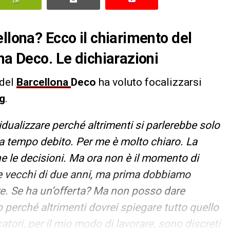
llona? Ecco il chiarimento del
na Deco. Le dichiarazioni
 del
Barcellona
Deco
ha voluto focalizzarsi
g
.
dualizzare perché altrimenti si parlerebbe solo
 a tempo debito. Per me è molto chiaro. La
he le decisioni. Ma ora non è il momento di
one vecchi di due anni, ma prima dobbiamo
e. Se ha un’offerta? Ma non posso dare
 perché altrimenti dovrei spiegare tutto quello
atori, per il mio modo di lavorare, sono discreti