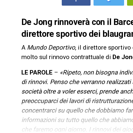
De Jong rinnoverà con il Barce
direttore sportivo dei blaugra
A
Mundo Deportivo
, il direttore sportivo
molto sul rinnovo contrattuale di
De Jon
LE PAROLE
–
«Ripeto, non bisogna indivi
di rinnovi. Penso che verranno realizzati
società oltre a voler esserci, prende anc
preoccuparci dei lavori di ristrutturazi
concentrarci su quello che dobbiamo far
informazioni su tutto quello che abbiamo
che faremo ogni giorno. I rinnovi dei gioc