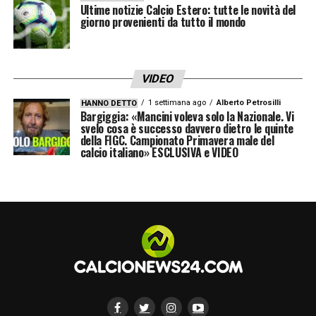
Dobbiamo accettare i momenti in cui ci
Ultime notizie Calcio Estero: tutte le novità del
giorno provenienti da tutto il mondo
metteranno in difficoltà, per poi metterli in
difficoltà a nostra volta. Giochiamo con una
squadra intensa e aggressiva, ma sono
VIDEO
convinto che possiamo fare risultato».
1 settimana ago
Alberto Petrosilli
HANNO DETTO
Bargiggia: «Mancini voleva solo la Nazionale. Vi
svelo cosa è successo davvero dietro le quinte
DJURICIC –
«Djuricic non ci sarà neanche
della FIGC. Campionato Primavera male del
col Bologna alla prossima, ma tornerà per la
calcio italiano» ESCLUSIVA e VIDEO
prima di ritorno».
BERARDI E FERRARI –
«Tutto regolare. Si
sono allenati con il gruppo e saranno
disponibili».
FORMAZIONE –
«Se le cose vanno bene le
scelte sono state fatte giuste, altrimenti