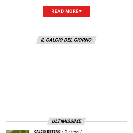
DERBY DEGLI EMERGENTI –
«E’ una
READ MORE
constatazione. Io sono al primo anno in A,
Italiano ha già fatto benissimo in passato in
questa serie».
IL CALCIO DEL GIORNO
ITALIANO –
«Ci conosciamo di vista perché
ci siamo affrontati, ma non abbiamo avuto
modo di fermarci a parlare».
MERCATO –
«Sono grande per la letterina.
Se oggi devo fare una richiesta la faccio solo
ai miei giocatori».
DIFFICOLTA’ –
«La Fiorentina sta facendo
ULTIMISSIME
bene. Credo abbia un organico importante.
2 ore ago
CALCIO ESTERO