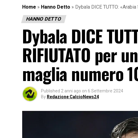
Home
»
Hanno Detto
»
Dybala DICE TUTTO: «Arabia 
HANNO DETTO
Dybala DICE TUTT
RIFIUTATO per un
maglia numero 10
Published
2 anni ago
on
6 Settembre 2024
By
Redazione CalcioNews24