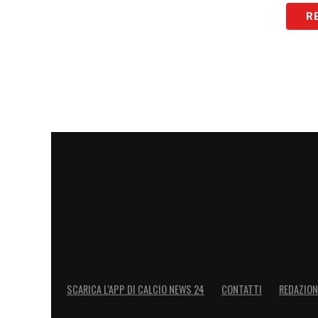
R
LA PLAYLIST DELLE NOSTRE TOP NEW
SCARICA L’APP DI CALCIO NEWS 24
CONTATTI
REDAZION