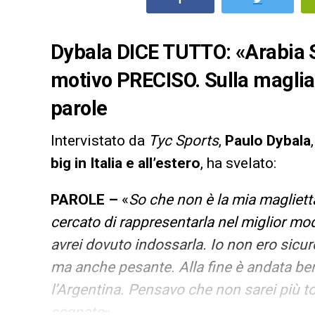
Dybala DICE TUTTO: «Arabia 
motivo PRECISO. Sulla maglia
parole
Intervistato da
Tyc Sports
,
Paulo Dybala
big in Italia e all’estero
, ha svelato:
PAROLE –
«
So che non è la mia magliett
cercato di rappresentarla nel miglior mo
avrei dovuto indossarla. Io non ero sicur
ma anche pesante. Alla fine è andata be
l’Argentina. Pensavo che non sarei più to
segnato
».