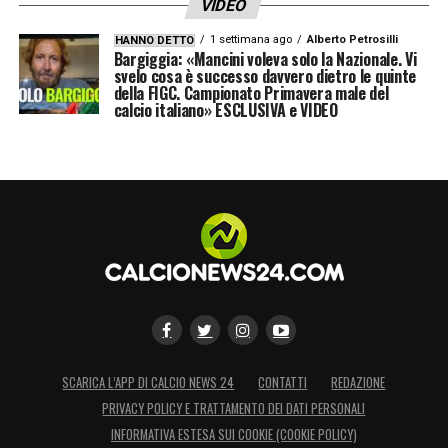
VIDEO
1 settimana ago
Alberto Petrosilli
HANNO DETTO
Bargiggia: «Mancini voleva solo la Nazionale. Vi
svelo cosa è successo davvero dietro le quinte
della FIGC. Campionato Primavera male del
calcio italiano» ESCLUSIVA e VIDEO
SCARICA L’APP DI CALCIO NEWS 24
CONTATTI
REDAZIONE
PRIVACY POLICY E TRATTAMENTO DEI DATI PERSONALI
INFORMATIVA ESTESA SUI COOKIE (COOKIE POLICY)