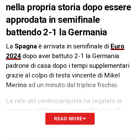
nella propria storia dopo essere
approdata in semifinale
battendo 2-1 la Germania
La
Spagna
è arrivata in semifinale di
Euro
2024
dopo aver battuto 2-1 la Germania
padrone di casa dopo i tempi supplementari
grazie al colpo di testa vincente di Mikel
Merino
ad un minuto dal triplice fischio.
La rete del centrocampista ha regalato la
quarta qualificazione in semifinale nelle
READ MORE
ultime cinque edizioni
da parte della
Spagna. Nel 2008, così come nel 2012,
arrivò la vittoria mentre nella scorsa edizione