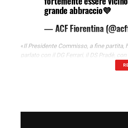
fortemente essere vicin
grande abbraccio💜
— ACF Fiorentina (@acf
«
Il Presidente Commisso, a fine partita, 
parlato con il DG Ferrari, il DS Pradè, 
di grande euforia, ha voluto fortemente
R
abbraccio
»
LA PLAYLIST DELLE NOSTRE TOP NEW