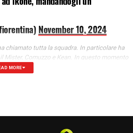
o ad Ikoné, mandandogli un
fiorentina)
November 10, 2024
ha chiamato tutta la squadra. In particolare ha
con il Mister, Comuzzo e Kean. In questo momento
 essere vicino ad Ikoné, mandandogli un grande
EAD MORE
S