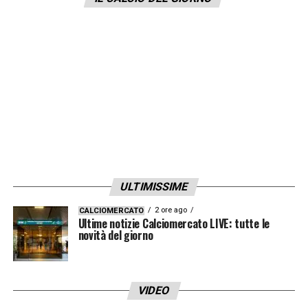
Ottimi dati anche anche nel pre e post gara:
2.877.000
spettatori pari al 18.9 per cento di
share. Con questi dati, questa vittoria diventa
la partita più vista dell’Italia del ct
Spalletti
nel 2024, senza contare gli Europei.
LA PLAYLIST DELLE NOSTRE TOP NEWS
ULTIMISSIME
2 ore ago
CALCIOMERCATO
Ultime notizie Calciomercato LIVE: tutte le
novità del giorno
VIDEO