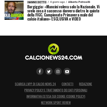
4 giorni ago
Alberto Petrosilli
HANNO DETTO
Bargiggia: «Mancini voleva solo la Nazionale. Vi
svelo cosa è successo davvero dietro le quinte
della FIGC. Campionato Primavera male del
calcio italiano» ESCLUSIVA e VIDEO
SCARICA L’APP DI CALCIO NEWS 24
CONTATTI
REDAZIONE
PRIVACY POLICY E TRATTAMENTO DEI DATI PERSONALI
INFORMATIVA ESTESA SUI COOKIE (COOKIE POLICY)
NETWORK SPORT REVIEW