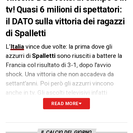
tv! Quasi 6 milioni di spettatori:
il DATO sulla vittoria dei ragazzi
di Spalletti
L’
Italia
vince due volte: la prima dove gli
azzurri di
Spalletti
sono riusciti a battere la
Francia col risultato di 3-1, dopo l’avvio
shock. Una vittoria che non accadeva da
settant’anni. Poi però gli azzurri vincono
anche in tv. Gli ascolti televisivi infatti
raggiungono i
5.567.000
spettatori su
Rai 1
,
READ MORE
un dato che rappresenta per la prima rete
della TV nazionale uno share medio del 31,1
per cento.
IL CALCIO DEL GIORNO