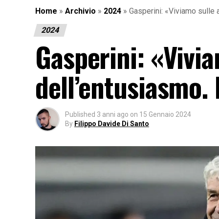
Home
»
Archivio
»
2024
»
Gasperini: «Viviamo sulle 
2024
Gasperini: «Vivia
dell’entusiasmo.
Published
3 anni ago
on
15 Gennaio 2024
By
Filippo Davide Di Santo