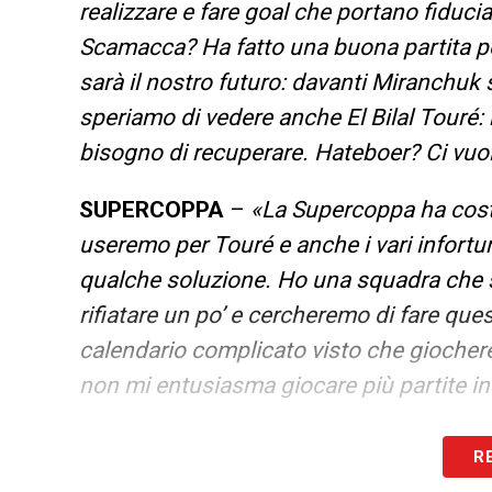
realizzare e fare goal che portano fiducia 
Scamacca? Ha fatto una buona partita poi
sarà il nostro futuro: davanti Miranchuk 
speriamo di vedere anche El Bilal Touré
bisogno di recuperare. Hateboer? Ci vuol
SUPERCOPPA
–
«La Supercoppa ha costre
useremo per Touré e anche i vari infortu
qualche soluzione. Ho una squadra che
rifiatare un po’ e cercheremo di fare que
calendario complicato visto che giochere
non mi entusiasma giocare più partite i
HOLM
–
«Atleta straordinario con una fi
R
carente all’inizio, anche davanti non av