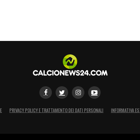
infortunio: ci ha messo sicuramente un po’ di
volontà: mi ha stupito sul piano difensivo
va Leao. E’ riuscito a cambiare scheda sul
arte è un treno».
 un primo tempo dove c’era un caldo infernale.
amo sprecato qualche opportunità, però anche
ta rapidità dove diventa difficile fare la
ta difficile per la squadra avversaria. Per
E
PRIVACY POLICY E TRATTAMENTO DEI DATI PERSONALI
INFORMATIVA ES
S