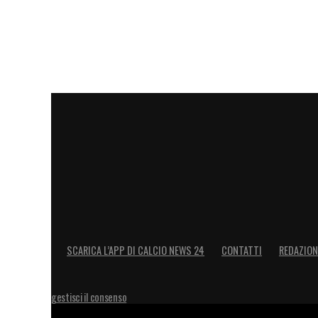
comunque che ha riscontrato un piccolo 
più, però ha sempre lavorato con grande 
soprattutto contro il Milan quando marca
livello di attenzione perché poi quando p
GARA D’ANDATA
–
«Abbiamo buttato via
Ci avevano notevolmente sorpreso. Abbi
il Frosinone è una squadra giovani con tan
differenza. Fare tre goal in 7 minuti diven
raggiungere l’obiettivo può salvarsi».
SCARICA L’APP DI CALCIO NEWS 24
CONTATTI
REDAZION
LA PLAYLIST DELLE NOSTRE TOP NEW
gestisci il consenso