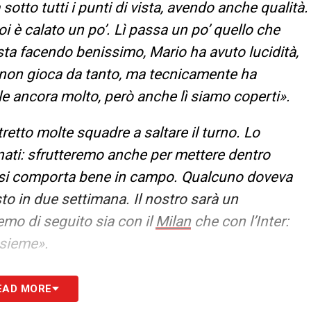
sotto tutti i punti di vista, avendo anche qualità.
 è calato un po’. Lì passa un po’ quello che
sta facendo benissimo, Mario ha avuto lucidità,
: non gioca da tanto, ma tecnicamente ha
e ancora molto, però anche lì siamo coperti».
tto molte squadre a saltare il turno. Lo
nati: sfrutteremo anche per mettere dentro
 si comporta bene in campo. Qualcuno doveva
sto in due settimana. Il nostro sarà un
mo di seguito sia con il
Milan
che con l’Inter:
nsieme».
sicità incredibile. Inspiegabile per quanto fosse
EAD MORE
eva una buona condizione. E’ un giocatore