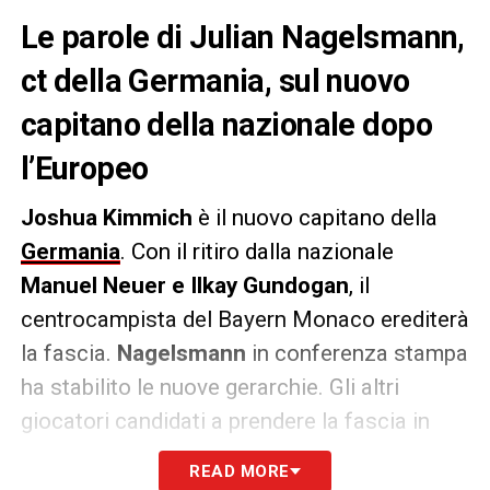
Le parole di Julian Nagelsmann,
ct della Germania, sul nuovo
capitano della nazionale dopo
l’Europeo
Joshua Kimmich
è il nuovo capitano della
Germania
. Con il ritiro dalla nazionale
Manuel Neuer e Ilkay Gundogan
, il
centrocampista del Bayern Monaco erediterà
la fascia.
Nagelsmann
in conferenza stampa
ha stabilito le nuove gerarchie. Gli altri
giocatori candidati a prendere la fascia in
caso di assenza o sostituzione del
READ MORE
compagno sono
Rudiger e Havertz
.
“I nuovi