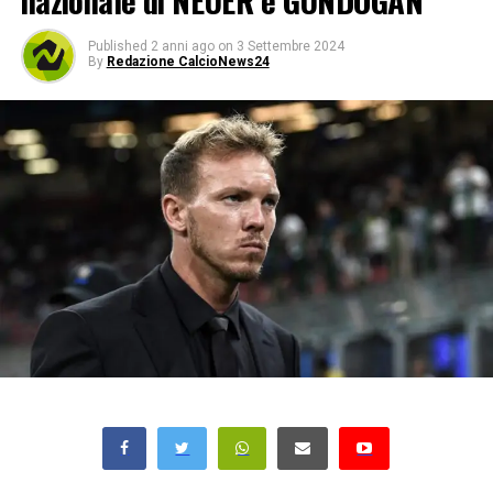
nazionale di NEUER e GUNDOGAN
Published
2 anni ago
on
3 Settembre 2024
By
Redazione CalcioNews24