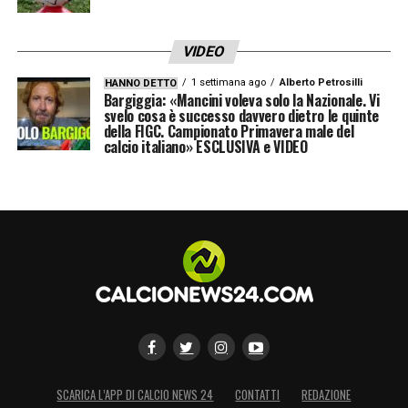
la sua bracciale interiore questo sabato nella
Nations League
contro l’Ungheria.
VIDEO
1 settimana ago
Alberto Petrosilli
LA PLAYLIST DELLE NOSTRE TOP NEWS
HANNO DETTO
Bargiggia: «Mancini voleva solo la Nazionale. Vi
svelo cosa è successo davvero dietro le quinte
della FIGC. Campionato Primavera male del
calcio italiano» ESCLUSIVA e VIDEO
SCARICA L’APP DI CALCIO NEWS 24
CONTATTI
REDAZIONE