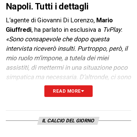
Napoli. Tutti i dettagli
L’agente di Giovanni Di Lorenzo,
Mario
Giuffredi
, ha parlato in esclusiva a
TvPlay
:
«Sono consapevole che dopo questa
intervista riceverò insulti. Purtroppo, però, il
mio ruolo m’impone, a tutela dei miei
assistiti, di mettermi in una situazione poco
simpatica ma necessaria. D’altronde, ci sono
abituato: l’8 agosto scorso, proprio qui,
READ MORE
parlavo di uno spogliatoio scontento ed ora
tutti ricordano come profetiche quelle mie
parole».
IL CALCIO DEL GIORNO
Queste le sue parole in relazione