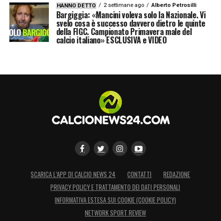
2 settimane ago
Alberto Petrosilli
HANNO DETTO
Bargiggia: «Mancini voleva solo la Nazionale. Vi
svelo cosa è successo davvero dietro le quinte
della FIGC. Campionato Primavera male del
calcio italiano» ESCLUSIVA e VIDEO
SCARICA L’APP DI CALCIO NEWS 24
CONTATTI
REDAZIONE
PRIVACY POLICY E TRATTAMENTO DEI DATI PERSONALI
INFORMATIVA ESTESA SUI COOKIE (COOKIE POLICY)
NETWORK SPORT REVIEW