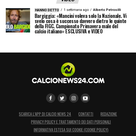
1 settimana ago
Alberto Petrosilli
HANNO DETTO
Bargiggia: «Mancini voleva solo la Nazionale. Vi
svelo cosa è successo davvero dietro le quinte
della FIGC. Campionato Primavera male del
calcio italiano» ESCLUSIVA e VIDEO
SCARICA L’APP DI CALCIO NEWS 24
CONTATTI
REDAZIONE
PRIVACY POLICY E TRATTAMENTO DEI DATI PERSONALI
INFORMATIVA ESTESA SUI COOKIE (COOKIE POLICY)