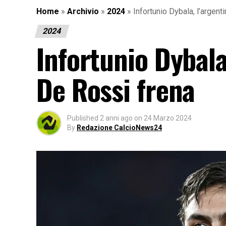
Home
»
Archivio
»
2024
»
Infortunio Dybala, l’argen
2024
Infortunio Dybala
De Rossi frena
Published
2 anni ago
on
24 Marzo 2024
By
Redazione CalcioNews24