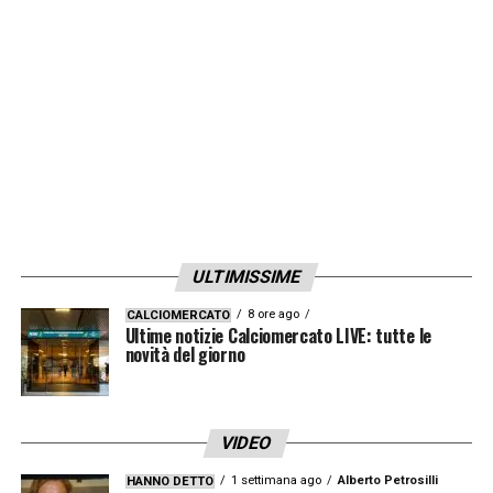
aveva saltato l’Under 21, sarà comunque
sottoposto a esami diagnostici approfonditi
per comprendere l’eventuale gravità
dell’infortunio: si dovrà capire se sarà a
disposizione di Gilardino per la gara di
sabato 19 ottobre al Ferraris contro il
Bologna.
ULTIMISSIME
LA PLAYLIST DELLE NOSTRE TOP NEWS
8 ore ago
CALCIOMERCATO
Ultime notizie Calciomercato LIVE: tutte le
novità del giorno
VIDEO
1 settimana ago
Alberto Petrosilli
HANNO DETTO