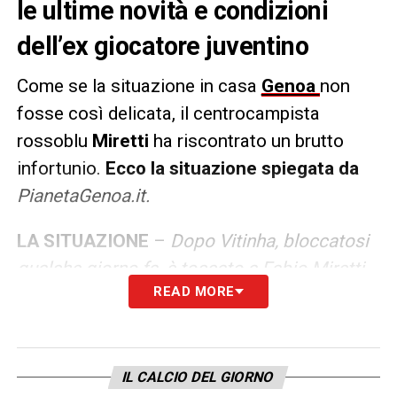
le ultime novità e condizioni
dell’ex giocatore juventino
Come se la situazione in casa
Genoa
non
fosse così delicata, il centrocampista
rossoblu
Miretti
ha riscontrato un brutto
infortunio.
Ecco la situazione spiegata da
PianetaGenoa.it.
LA SITUAZIONE
–
Dopo Vitinha, bloccatosi
qualche giorno fa, è toccato a Fabio Miretti
READ MORE
fermarsi. C’è da dire che è stato un fatto più
precauzionale: il giocatore in prestito dalla
Juventus
dovrebbe aver subito un semplice
indolenzimento muscolare. Miretti, che
IL CALCIO DEL GIORNO