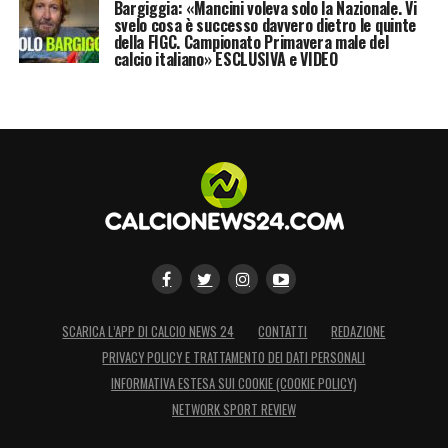
Bargiggia: «Mancini voleva solo la Nazionale. Vi
svelo cosa è successo davvero dietro le quinte
della FIGC. Campionato Primavera male del
calcio italiano» ESCLUSIVA e VIDEO
SCARICA L’APP DI CALCIO NEWS 24
CONTATTI
REDAZIONE
PRIVACY POLICY E TRATTAMENTO DEI DATI PERSONALI
INFORMATIVA ESTESA SUI COOKIE (COOKIE POLICY)
NETWORK SPORT REVIEW