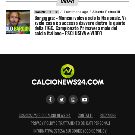
VIDEO
1 settimana ago
Alberto Petrosilli
HANNO DETTO
Bargiggia: «Mancini voleva solo la Nazionale. Vi
svelo cosa è successo davvero dietro le quinte
della FIGC. Campionato Primavera male del
calcio italiano» ESCLUSIVA e VIDEO
SCARICA L’APP DI CALCIO NEWS 24
CONTATTI
REDAZIONE
PRIVACY POLICY E TRATTAMENTO DEI DATI PERSONALI
INFORMATIVA ESTESA SUI COOKIE (COOKIE POLICY)