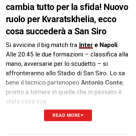
cambia tutto per la sfida! Nuovo
ruolo per Kvaratskhelia, ecco
cosa succederà a San Siro
Si avvicina il big match tra
Inter
e Napoli
.
Alle 20:45 le due formazioni – classifica alla
mano, avversarie per lo scudetto – si
affronteranno allo Stadio di San Siro. Lo sa
bene il tecnico partenopeo
Antonio Conte
,
pronto a tornare in quella che in passato è
stata casa sua.
READ MORE
Secondo quanto riportato da
La Gazzetta
dello Sport
, il tecnico potrebbe adottare una
strategia contro la sua ex squadra. Compatti