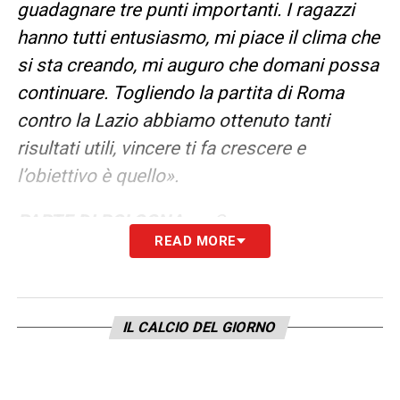
guadagnare tre punti importanti. I ragazzi
hanno tutti entusiasmo, mi piace il clima che
si sta creando, mi auguro che domani possa
continuare. Togliendo la partita di Roma
contro la Lazio abbiamo ottenuto tanti
risultati utili, vincere ti fa crescere e
l’obiettivo è quello».
PARTE DI BOLOGNA
– «Sono sorpreso e
READ MORE
contento della facce dei tifosi dopo le
partite dell’entusiasmo che c’è, del clima che
c’è attorno ai ragazzi, sto conoscendo
IL CALCIO DEL GIORNO
diversi ristorantini e confermo che si mangia
bene, questo è un problema per il
metabolismo (ride ndr). Per il momento tutto