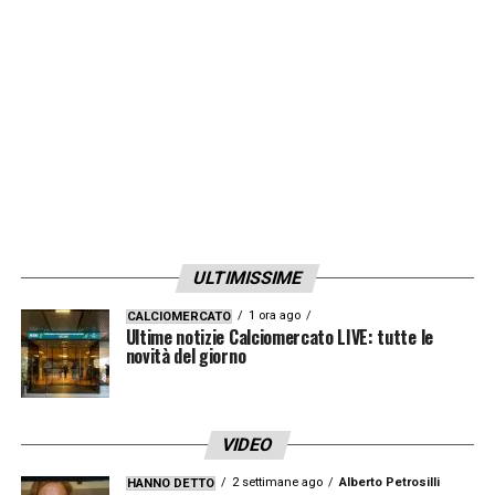
giallorossi di Istanbul era
Casemiro
, ma il
brasiliano ha detto un secco no, preferendo
rimanere al Manchester United, e ora l’ipotesi
Jorginho si fa più concreta.
LA PLAYLIST DELLE NOSTRE TOP NEWS
ULTIMISSIME
1 ora ago
CALCIOMERCATO
Ultime notizie Calciomercato LIVE: tutte le
novità del giorno
VIDEO
2 settimane ago
Alberto Petrosilli
HANNO DETTO