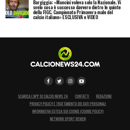
Bargiggia: «Mancini voleva solo la Nazionale. Vi
svelo cosa è successo davvero dietro le quinte
della FIGC. Campionato Primavera male del
calcio italiano» ESCLUSIVA e VIDEO
SCARICA L’APP DI CALCIO NEWS 24
CONTATTI
REDAZIONE
PRIVACY POLICY E TRATTAMENTO DEI DATI PERSONALI
INFORMATIVA ESTESA SUI COOKIE (COOKIE POLICY)
NETWORK SPORT REVIEW