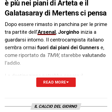
è più nei piani di Arteta e il
Galatasaray di Mertens ci pensa
Dopo essere rimasto in panchina per le prime
tra partite dell’
Arsenal
,
Jorginho
inizia a
guardarsi intorno. Il centrocampista italiano
sembra ormai
fuori dai piani dei Gunners
e,
come riportato da
TMW
, starebbe
valutando
l’addio
.
La destinazione potrebbe essere il
READ MORE
Galatasaray
, pronto ad accogliere un altro
ex
Napoli
dopo
Osimhen
e soprattutto
Mertens
, protagonista con l’italobrasiliano
della squadra di Sarri. La priorità dei
IL CALCIO DEL GIORNO