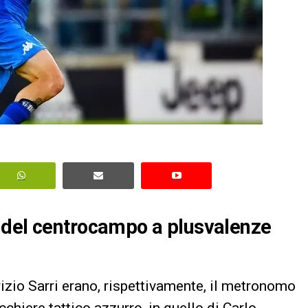
 del centrocampo a plusvalenze
izio Sarri erano, rispettivamente, il metronomo
chiere tattico azzurro, in quello di Carlo