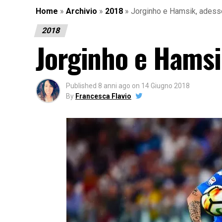
Home
»
Archivio
»
2018
»
Jorginho e Hamsik, adesso
2018
Jorginho e Hamsik
Published
8 anni ago
on
14 Giugno 2018
By
Francesca Flavio