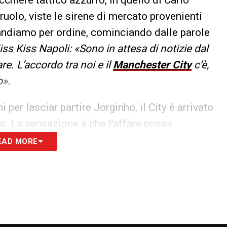
ruolo, viste le sirene di mercato provenienti
a andiamo per ordine, cominciando dalle parole
ss Kiss Napoli: «Sono in attesa di notizie dal
re. L’accordo tra noi e il
Manchester City
c’è,
o».
 per lasciar partire Jorginho, il City è arrivato
us. La sensazione è che l’affare possa
milioni di euro
, bonus compresi. Per Hamsik,
EAD MORE
Luneng
che il
Tianjin Quanjian
, offrendo al
a star hollywodiana. Marekiaro sarebbe attratto
ra, richieste di Aurelio
De Laurentiis
e tutte le intenzioni di monetizzare anche in
o soltanto per un’offerta pari a
30 milioni di