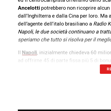
Ancelotti
potrebbero non ricoprire alcun 
dall’Inghilterra e dalla Cina per loro. M
dell’agente dell’italo brasiliano a
Radio Ki
Napoli, le due società continuano a tratta
speriamo che tutto si risolva per il megli
Il
Napoli
, inizialmente chiedeva 60 milioni
ad offrirne 45 di parte fissa più 5 di bon
concludersi a metà strada, intorno ai
55 
R
invece, si sono mossi sia lo
Shandong 
centrocampista slovacco degli ingaggi d
dalla possibilità di vivere questa avventu
permettendo. Perchè il Presidente avrebb
questa occasione, cedendo il suo Capitan