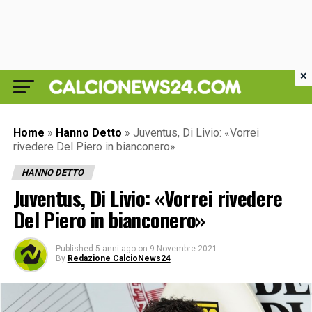
×
Home
»
Hanno Detto
»
Juventus, Di Livio: «Vorrei
rivedere Del Piero in bianconero»
HANNO DETTO
Juventus, Di Livio: «Vorrei rivedere
Del Piero in bianconero»
Published
5 anni ago
on
9 Novembre 2021
By
Redazione CalcioNews24