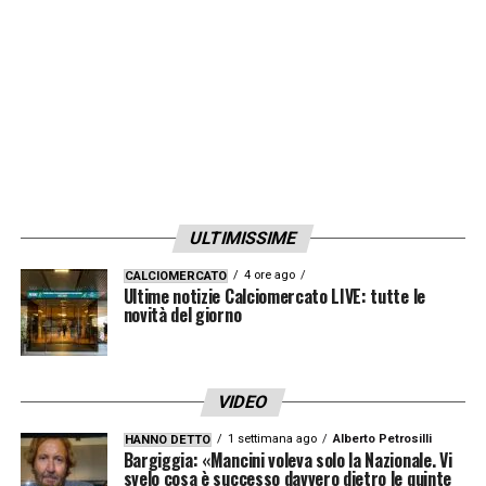
importante e la sua carriera da lì parla da
sola. È veramente un ragazzo di
un’educazione e un rispetto fuori dal
normale. A me piacerebbe rivederlo nella
Juve
e non lo dico solo perché è mio
amico
».
ULTIMISSIME
LA PLAYLIST DELLE NOSTRE TOP NEWS
4 ore ago
CALCIOMERCATO
Ultime notizie Calciomercato LIVE: tutte le
novità del giorno
VIDEO
1 settimana ago
Alberto Petrosilli
HANNO DETTO
Bargiggia: «Mancini voleva solo la Nazionale. Vi
svelo cosa è successo davvero dietro le quinte