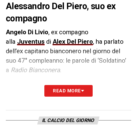
Alessandro Del Piero, suo ex
compagno
Angelo Di Livio
, ex compagno
alla
Juventus
di
Alex Del Piero
, ha parlato
dell’ex capitano bianconero nel giorno del
suo 47° compleanno: le parole di ‘Soldatino’
a
Radio Bianconera
.
DEL PIERO
– «
Con Del Piero abbiamo
READ MORE
giocato insieme nel Padova, lui veniva dagli
Allievi. A vederlo giocare e toccare la palla
pensavi subito che fosse un predestinato.
IL CALCIO DEL GIORNO
Galderisi spingeva molto per farlo giocare in
prima squadra e così fu, fece un esordio