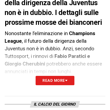
della dirigenza della Juventus
non è in dubbio. I dettagli sulle
prossime mosse dei bianconeri
Nonostante l’eliminazione in
Champions
League
, il futuro della dirigenza della
Juventus non è in dubbio. Anzi, secondo
Tuttosport, i rinnovi di
Fabio Paratici e
Giorgio Cherubini
potrebbero anche essere
annunciati in tempi non lunghi.
READ MORE
L’area tecnica sarebbe già al lavoro per
pianificare la prossima stagione, forte della
fiducia del presidente
Andrea Agnelli
IL CALCIO DEL GIORNO
ribadita lo scorso ottobre.