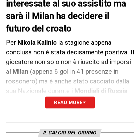
interessate al suo assistito ma
sarà il Milan ha decidere il
futuro del croato
Per
Nikola Kalinic
la stagione appena
conclusa non è stata decisamente positiva. Il
giocatore non solo non è riuscito ad imporsi
al
Milan
(appena 6 gol in 41 presenze in
rossonero) ma è anche stato cacciato dalla
sua Nazionale durante i
Mondiali di Russia
2018
per essersi rifiutato di scendere in
READ MORE
campo contro la
Nigeria
. Il giocatore per
questo ha rifiutato di accettare la medaglia
d’argento che i suoi compagni si sono
IL CALCIO DEL GIORNO
meritati arrivando secondi in
Coppa del