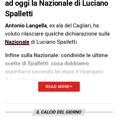
ad oggi la Nazionale di Luciano
Spalletti
Antonio Langella
, ex ala del Cagliari, ha
voluto rilasciare qualche dichiarazione sulla
Nazionale
di Luciano Spalletti.
Infine sulla Nazionale: condivide le ultime
scelte di Spalletti cosa dobbiamo
aspettarci secondo lei dopo il rivangato
flop all’Europeo?
READ MORE
«Spalletti sicuramente sa’ cosa fare. Sa’
come scegliere, sceglie facendo in base al
giocatore. Anche facendo un brutto europeo
secondo me ha le carte giuste per poter fare
IL CALCIO DEL GIORNO