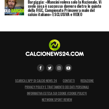
Bargiggia: «Mancini voleva solo la Nazionale. Vi
LA PLAYLIST DELLE NOSTRE TOP NEWS
svelo cosa è successo davvero dietro le quinte
della FIGC. Campionato Primavera male del
calcio italiano» ESCLUSIVA e VIDEO
SCARICA L’APP DI CALCIO NEWS 24
CONTATTI
REDAZIONE
PRIVACY POLICY E TRATTAMENTO DEI DATI PERSONALI
INFORMATIVA ESTESA SUI COOKIE (COOKIE POLICY)
NETWORK SPORT REVIEW