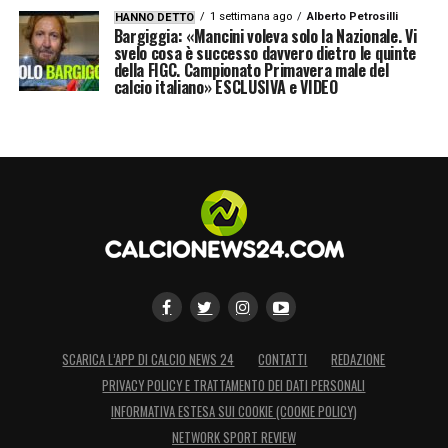
LA PLAYLIST DELLE NOSTRE TOP NEWS
1 settimana ago
Alberto Petrosilli
HANNO DETTO
Bargiggia: «Mancini voleva solo la Nazionale. Vi
svelo cosa è successo davvero dietro le quinte
della FIGC. Campionato Primavera male del
calcio italiano» ESCLUSIVA e VIDEO
SCARICA L’APP DI CALCIO NEWS 24
CONTATTI
REDAZIONE
PRIVACY POLICY E TRATTAMENTO DEI DATI PERSONALI
INFORMATIVA ESTESA SUI COOKIE (COOKIE POLICY)
NETWORK SPORT REVIEW