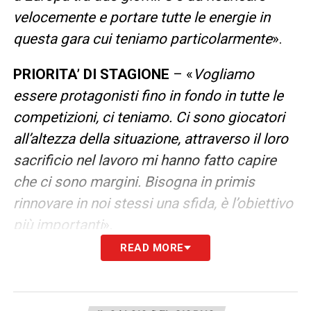
velocemente e portare tutte le energie in
questa gara cui teniamo particolarmente
».
PRIORITA’ DI STAGIONE
– «
Vogliamo
essere protagonisti fino in fondo in tutte le
competizioni, ci teniamo. Ci sono giocatori
all’altezza della situazione, attraverso il loro
sacrificio nel lavoro mi hanno fatto capire
che ci sono margini. Bisogna in primis
rinnovare in noi stessi una sfida, è l’obiettivo
più importanti
».
READ MORE
IN COSA POSSONO MIGLIORARE
– «
Alcuni
giocatori vanno fatti crescere perché
arrivano da un percorso diverso, stiamo