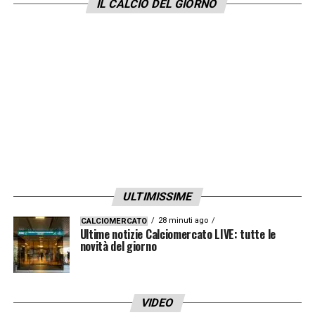
IL CALCIO DEL GIORNO
cercando di migliorarli come presenza nel
ruolo. C’è chi ci sta lavorando, come Noslin o
Tchaouna. Isaksen già ha un’interpretazione
diversa, avendo un campionato addosso.
Per i ragazzi stranieri è importante che
lavorino, noi cerchiamo di dare tutto il
possibile, anche nei briefing video. Avendo
poco tempo dobbiamo bruciarlo e lavorare
su tutti i fronti. Rinnovo i complimenti al
ULTIMISSIME
gruppo, quelli che faccio dal primo giorno.
28 minuti ago
CALCIOMERCATO
Dobbiamo voler avere sempre un
Ultime notizie Calciomercato LIVE: tutte le
novità del giorno
atteggiamento per cui la squadra dà tutto
quello che ha
».
VIDEO